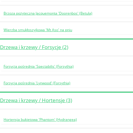
Brzoza pożyteczna Jacquemonta 'Doorenbos' (Betula)
Wierzba smukłoszyjkowa 'Mt Aso' na pniu
Drzewa i krzewy / Forsycje (2)
Forsycja pośrednia 'Spectabilis' (Forsythia)
Forsycja pośrednia 'Lynwood' (Forsythia)
Drzewa i krzewy / Hortensje (3)
Hortensja bukietowa 'Phantom' (Hydrangea)