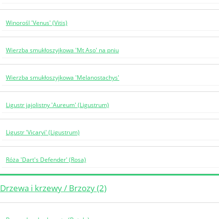
Winorośl 'Venus' (Vitis)
Wierzba smukłoszyjkowa 'Mt Aso' na pniu
Wierzba smukłoszyjkowa 'Melanostachys'
Ligustr jajolistny 'Aureum' (Ligustrum)
Ligustr 'Vicaryi' (Ligustrum)
Róża 'Dart's Defender' (Rosa)
Drzewa i krzewy / Brzozy (2)