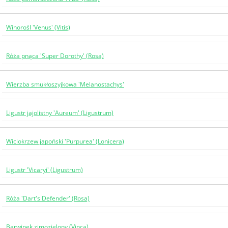
Winorośl 'Venus' (Vitis)
Róża pnąca 'Super Dorothy' (Rosa)
Wierzba smukłoszyjkowa 'Melanostachys'
Ligustr jajolistny 'Aureum' (Ligustrum)
Wiciokrzew japoński 'Purpurea' (Lonicera)
Ligustr 'Vicaryi' (Ligustrum)
Róża 'Dart's Defender' (Rosa)
Barwinek zimozielony (Vinca)