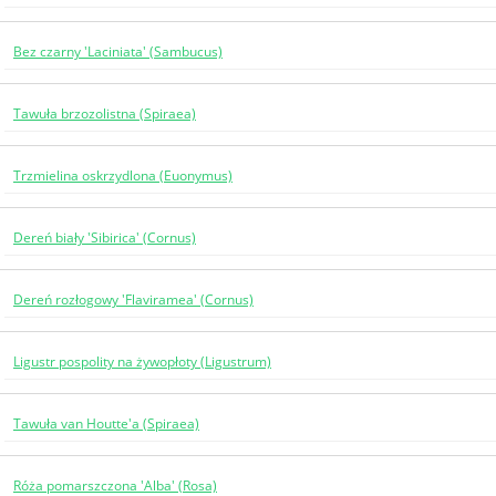
Bez czarny 'Laciniata' (Sambucus)
Tawuła brzozolistna (Spiraea)
Trzmielina oskrzydlona (Euonymus)
Dereń biały 'Sibirica' (Cornus)
Dereń rozłogowy 'Flaviramea' (Cornus)
Ligustr pospolity na żywopłoty (Ligustrum)
Tawuła van Houtte'a (Spiraea)
Róża pomarszczona 'Alba' (Rosa)