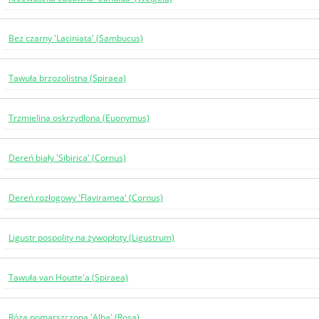
Bez czarny 'Laciniata' (Sambucus)
Tawuła brzozolistna (Spiraea)
Trzmielina oskrzydlona (Euonymus)
Dereń biały 'Sibirica' (Cornus)
Dereń rozłogowy 'Flaviramea' (Cornus)
Ligustr pospolity na żywopłoty (Ligustrum)
Tawuła van Houtte'a (Spiraea)
Róża pomarszczona 'Alba' (Rosa)