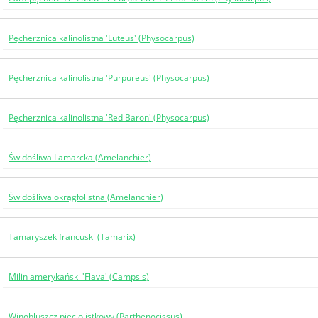
Pęcherznica kalinolistna 'Luteus' (Physocarpus)
Pęcherznica kalinolistna 'Purpureus' (Physocarpus)
Pęcherznica kalinolistna 'Red Baron' (Physocarpus)
Świdośliwa Lamarcka (Amelanchier)
Świdośliwa okrągłolistna (Amelanchier)
Tamaryszek francuski (Tamarix)
Milin amerykański 'Flava' (Campsis)
Winobluszcz pięciolistkowy (Parthenocissus)