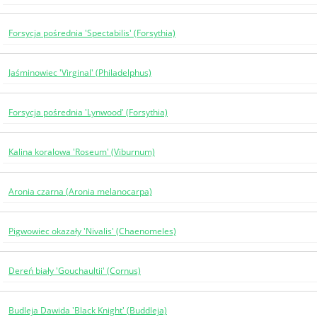
Forsycja pośrednia 'Spectabilis' (Forsythia)
Jaśminowiec 'Virginal' (Philadelphus)
Forsycja pośrednia 'Lynwood' (Forsythia)
Kalina koralowa 'Roseum' (Viburnum)
Aronia czarna (Aronia melanocarpa)
Pigwowiec okazały 'Nivalis' (Chaenomeles)
Dereń biały 'Gouchaultii' (Cornus)
Budleja Dawida 'Black Knight' (Buddleja)