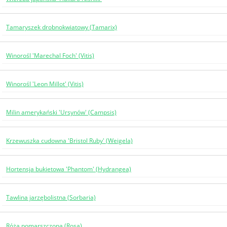
Tamaryszek drobnokwiatowy (Tamarix)
Winorośl 'Marechal Foch' (Vitis)
Winorośl 'Leon Millot' (Vitis)
Milin amerykański 'Ursynów' (Campsis)
Krzewuszka cudowna 'Bristol Ruby' (Weigela)
Hortensja bukietowa 'Phantom' (Hydrangea)
Tawlina jarzębolistna (Sorbaria)
Róża pomarszczona (Rosa)