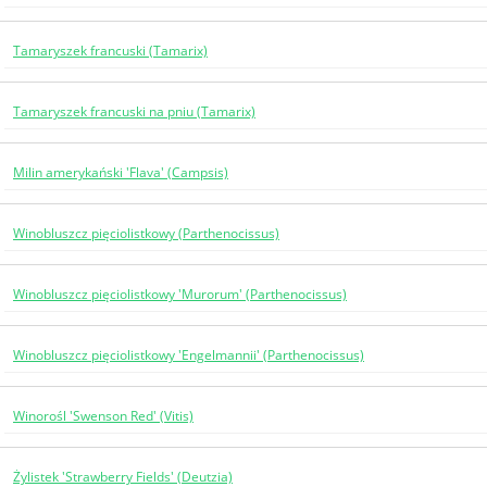
Tamaryszek francuski (Tamarix)
Tamaryszek francuski na pniu (Tamarix)
Milin amerykański 'Flava' (Campsis)
Winobluszcz pięciolistkowy (Parthenocissus)
Winobluszcz pięciolistkowy 'Murorum' (Parthenocissus)
Winobluszcz pięciolistkowy 'Engelmannii' (Parthenocissus)
Winorośl 'Swenson Red' (Vitis)
Żylistek 'Strawberry Fields' (Deutzia)