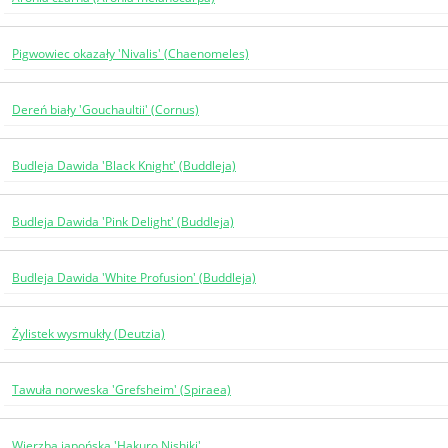
Pigwowiec okazały 'Nivalis' (Chaenomeles)
Dereń biały 'Gouchaultii' (Cornus)
Budleja Dawida 'Black Knight' (Buddleja)
Budleja Dawida 'Pink Delight' (Buddleja)
Budleja Dawida 'White Profusion' (Buddleja)
Żylistek wysmukły (Deutzia)
Tawuła norweska 'Grefsheim' (Spiraea)
Wierzba japońska 'Hakuro Nishiki'