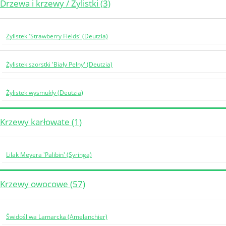
Drzewa i krzewy / Żylistki (3)
Żylistek 'Strawberry Fields' (Deutzia)
Żylistek szorstki 'Biały Pełny' (Deutzia)
Żylistek wysmukły (Deutzia)
Krzewy karłowate (1)
Lilak Meyera 'Palibin' (Syringa)
Krzewy owocowe (57)
Świdośliwa Lamarcka (Amelanchier)