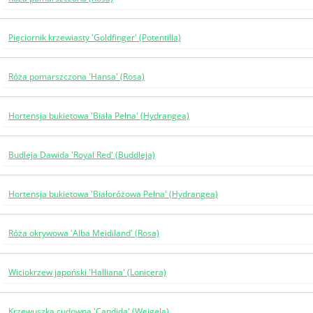
Pięciornik krzewiasty 'Goldfinger' (Potentilla)
Róża pomarszczona 'Hansa' (Rosa)
Hortensja bukietowa 'Biała Pełna' (Hydrangea)
Budleja Dawida 'Royal Red' (Buddleja)
Hortensja bukietowa 'Białoróżowa Pełna' (Hydrangea)
Róża okrywowa 'Alba Meidiland' (Rosa)
Wiciokrzew japoński 'Halliana' (Lonicera)
Krzewuszka cudowna 'Candida' (Weigela)