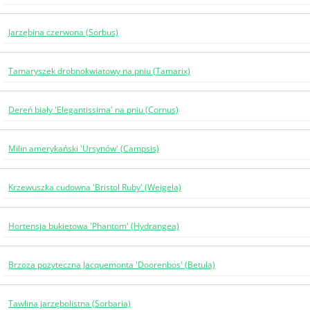
Jarzębina czerwona (Sorbus)
Tamaryszek drobnokwiatowy na pniu (Tamarix)
Dereń biały 'Elegantissima' na pniu (Cornus)
Milin amerykański 'Ursynów' (Campsis)
Krzewuszka cudowna 'Bristol Ruby' (Weigela)
Hortensja bukietowa 'Phantom' (Hydrangea)
Brzoza pożyteczna Jacquemonta 'Doorenbos' (Betula)
Tawlina jarzębolistna (Sorbaria)