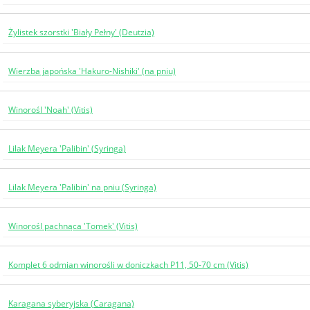
Żylistek szorstki 'Biały Pełny' (Deutzia)
Wierzba japońska 'Hakuro-Nishiki' (na pniu)
Winorośl 'Noah' (Vitis)
Lilak Meyera 'Palibin' (Syringa)
Lilak Meyera 'Palibin' na pniu (Syringa)
Winorośl pachnąca 'Tomek' (Vitis)
Komplet 6 odmian winorośli w doniczkach P11, 50-70 cm (Vitis)
Karagana syberyjska (Caragana)