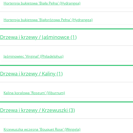
Hortensja bukietowa 'Biała Pełna' (Hydrangea)
Hortensja bukietowa 'Białoróżowa Pełna' (Hydrangea)
Drzewa i krzewy / Jaśminowce (1)
Jaśminowiec 'Virginal' (Philadelphus)
Drzewa i krzewy / Kaliny (1)
Kalina koralowa 'Roseum' (Viburnum)
Drzewa i krzewy / Krzewuszki (3)
Krzewuszka wczesna 'Bouquet Rose' (Weigela)