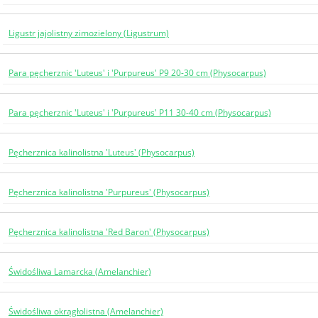
Ligustr jajolistny zimozielony (Ligustrum)
Para pęcherznic 'Luteus' i 'Purpureus' P9 20-30 cm (Physocarpus)
Para pęcherznic 'Luteus' i 'Purpureus' P11 30-40 cm (Physocarpus)
Pęcherznica kalinolistna 'Luteus' (Physocarpus)
Pęcherznica kalinolistna 'Purpureus' (Physocarpus)
Pęcherznica kalinolistna 'Red Baron' (Physocarpus)
Świdośliwa Lamarcka (Amelanchier)
Świdośliwa okrągłolistna (Amelanchier)