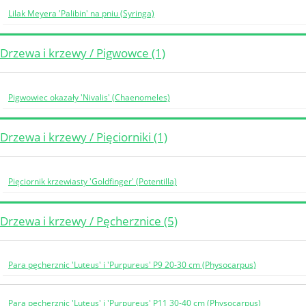
Lilak Meyera 'Palibin' na pniu (Syringa)
Drzewa i krzewy / Pigwowce (1)
Pigwowiec okazały 'Nivalis' (Chaenomeles)
Drzewa i krzewy / Pięciorniki (1)
Pięciornik krzewiasty 'Goldfinger' (Potentilla)
Drzewa i krzewy / Pęcherznice (5)
Para pęcherznic 'Luteus' i 'Purpureus' P9 20-30 cm (Physocarpus)
Para pęcherznic 'Luteus' i 'Purpureus' P11 30-40 cm (Physocarpus)