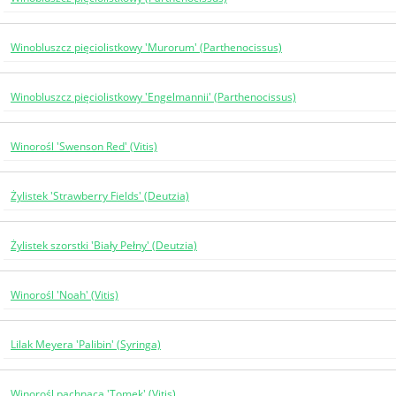
Winobluszcz pięciolistkowy 'Murorum' (Parthenocissus)
Winobluszcz pięciolistkowy 'Engelmannii' (Parthenocissus)
Winorośl 'Swenson Red' (Vitis)
Żylistek 'Strawberry Fields' (Deutzia)
Żylistek szorstki 'Biały Pełny' (Deutzia)
Winorośl 'Noah' (Vitis)
Lilak Meyera 'Palibin' (Syringa)
Winorośl pachnąca 'Tomek' (Vitis)