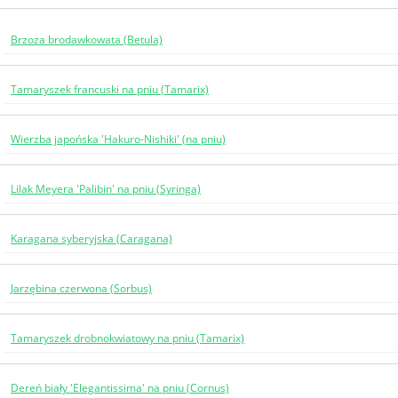
Brzoza brodawkowata (Betula)
Tamaryszek francuski na pniu (Tamarix)
Wierzba japońska 'Hakuro-Nishiki' (na pniu)
Lilak Meyera 'Palibin' na pniu (Syringa)
Karagana syberyjska (Caragana)
Jarzębina czerwona (Sorbus)
Tamaryszek drobnokwiatowy na pniu (Tamarix)
Dereń biały 'Elegantissima' na pniu (Cornus)