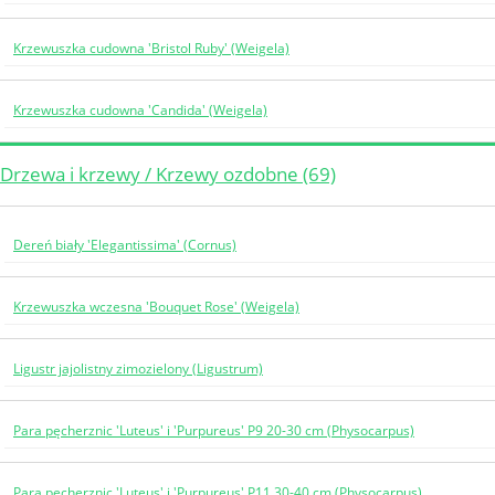
Krzewuszka cudowna 'Bristol Ruby' (Weigela)
Krzewuszka cudowna 'Candida' (Weigela)
Drzewa i krzewy / Krzewy ozdobne (69)
Dereń biały 'Elegantissima' (Cornus)
Krzewuszka wczesna 'Bouquet Rose' (Weigela)
Ligustr jajolistny zimozielony (Ligustrum)
Para pęcherznic 'Luteus' i 'Purpureus' P9 20-30 cm (Physocarpus)
Para pęcherznic 'Luteus' i 'Purpureus' P11 30-40 cm (Physocarpus)