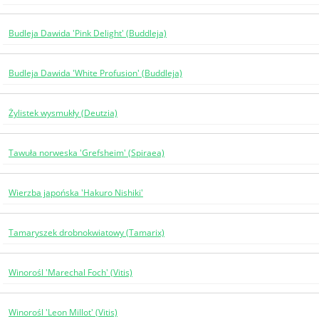
Budleja Dawida 'Pink Delight' (Buddleja)
Budleja Dawida 'White Profusion' (Buddleja)
Żylistek wysmukły (Deutzia)
Tawuła norweska 'Grefsheim' (Spiraea)
Wierzba japońska 'Hakuro Nishiki'
Tamaryszek drobnokwiatowy (Tamarix)
Winorośl 'Marechal Foch' (Vitis)
Winorośl 'Leon Millot' (Vitis)