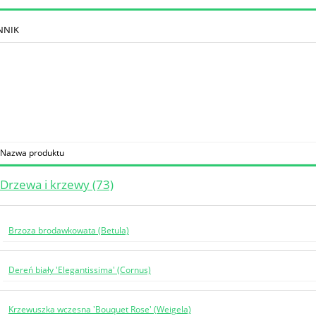
NNIK
Nazwa produktu
Drzewa i krzewy (73)
Brzoza brodawkowata (Betula)
Dereń biały 'Elegantissima' (Cornus)
Krzewuszka wczesna 'Bouquet Rose' (Weigela)