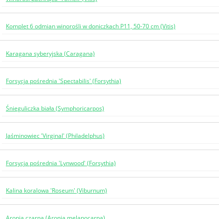
Komplet 6 odmian winorośli w doniczkach P11, 50-70 cm (Vitis)
Karagana syberyjska (Caragana)
Forsycja pośrednia 'Spectabilis' (Forsythia)
Śnieguliczka biała (Symphoricarpos)
Jaśminowiec 'Virginal' (Philadelphus)
Forsycja pośrednia 'Lynwood' (Forsythia)
Kalina koralowa 'Roseum' (Viburnum)
Aronia czarna (Aronia melanocarpa)