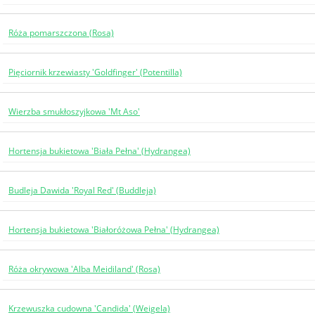
Róża pomarszczona (Rosa)
Pięciornik krzewiasty 'Goldfinger' (Potentilla)
Wierzba smukłoszyjkowa 'Mt Aso'
Hortensja bukietowa 'Biała Pełna' (Hydrangea)
Budleja Dawida 'Royal Red' (Buddleja)
Hortensja bukietowa 'Białoróżowa Pełna' (Hydrangea)
Róża okrywowa 'Alba Meidiland' (Rosa)
Krzewuszka cudowna 'Candida' (Weigela)