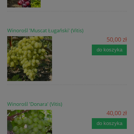
Winorośl 'Muscat Ługański' (Vitis)
50,00 zł
do koszyka
Winorośl 'Donara' (Vitis)
40,00 zł
do koszyka