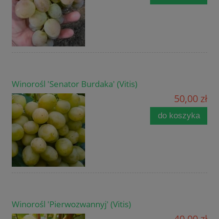
Winorośl 'Senator Burdaka' (Vitis)
50,00 zł
do koszyka
Winorośl 'Pierwozwannyj' (Vitis)
40,00 zł