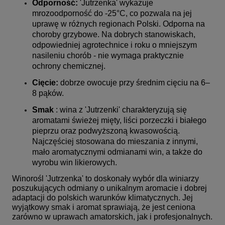
Odporność:
'Jutrzenka' wykazuje
mrozoodporność do -25°C, co pozwala na jej
uprawę w różnych regionach Polski. Odporna na
choroby grzybowe. Na dobrych stanowiskach,
odpowiedniej agrotechnice i roku o mniejszym
nasileniu chorób - nie wymaga praktycznie
ochrony chemicznej.
Cięcie:
dobrze owocuje przy średnim cięciu na 6–
8 pąków.
Smak
: wina z 'Jutrzenki' charakteryzują się
aromatami świeżej mięty, liści porzeczki i białego
pieprzu oraz podwyższoną kwasowością.
Najczęściej stosowana do mieszania z innymi,
mało aromatycznymi odmianami win, a także do
wyrobu win likierowych.
Winorośl 'Jutrzenka' to doskonały wybór dla winiarzy
poszukujących odmiany o unikalnym aromacie i dobrej
adaptacji do polskich warunków klimatycznych. Jej
wyjątkowy smak i aromat sprawiają, że jest ceniona
zarówno w uprawach amatorskich, jak i profesjonalnych.