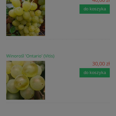
do koszyka
Winorośl 'Ontario' (Vitis)
30,00 zł
do koszyka