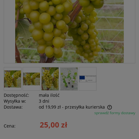
Dostępność:
mała ilość
Wysyłka w:
3 dni
Dostawa:
od 19,99 zł
- przesyłka kurierska
sprawdź formy dostawy
Cena nie zawiera ewentualnych kosztów płatności
25,00 zł
Cena: