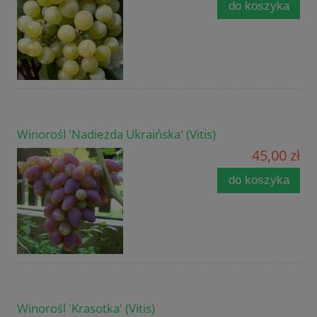
do koszyka
Winorośl 'Nadieżda Ukraińska' (Vitis)
45,00 zł
do koszyka
Winorośl 'Krasotka' (Vitis)