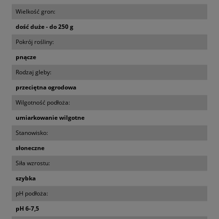
Wielkość gron:
dość duże - do 250 g
Pokrój rośliny:
pnącze
Rodzaj gleby:
przeciętna ogrodowa
Wilgotność podłoża:
umiarkowanie wilgotne
Stanowisko:
słoneczne
Siła wzrostu:
szybka
pH podłoża:
pH 6-7,5