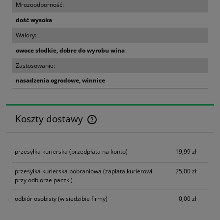
Mrozoodporność:
dość wysoka
Walory:
owoce słodkie, dobre do wyrobu wina
Zastosowanie:
nasadzenia ogrodowe, winnice
Koszty dostawy
Cena nie zawiera ewentualnych kosztów płatności
przesyłka kurierska
(przedpłata na konto)
19,99 zł
przesyłka kurierska pobraniowa
(zapłata kurierowi
25,00 zł
przy odbiorze paczki)
odbiór osobisty
(w siedzibie firmy)
0,00 zł