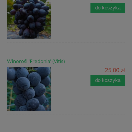
do koszyka
Winorośl 'Fredonia' (Vitis)
25,00 zł
do koszyka