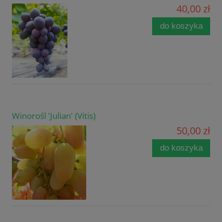
40,00 zł
do koszyka
Winorośl 'Julian' (Vitis)
50,00 zł
do koszyka