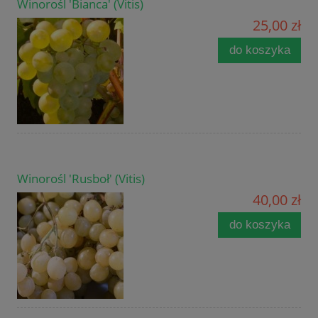
Winorośl 'Bianca' (Vitis)
25,00 zł
do koszyka
Winorośl 'Rusboł' (Vitis)
40,00 zł
do koszyka