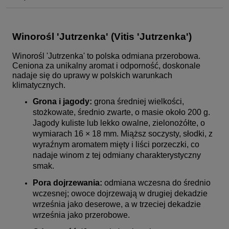
Winorośl 'Jutrzenka' (Vitis 'Jutrzenka')
Winorośl 'Jutrzenka' to polska odmiana przerobowa.
Ceniona za unikalny aromat i odporność, doskonale
nadaje się do uprawy w polskich warunkach
klimatycznych.
Grona i jagody:
grona średniej wielkości,
stożkowate, średnio zwarte, o masie około 200 g.
Jagody kuliste lub lekko owalne, zielonożółte, o
wymiarach 16 × 18 mm. Miąższ soczysty, słodki, z
wyraźnym aromatem mięty i liści porzeczki, co
nadaje winom z tej odmiany charakterystyczny
smak.
Pora dojrzewania:
odmiana wczesna do średnio
wczesnej; owoce dojrzewają w drugiej dekadzie
września jako deserowe, a w trzeciej dekadzie
września jako przerobowe.