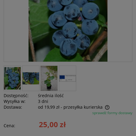
Dostępność:
średnia ilość
Wysyłka w:
3 dni
Dostawa:
od 19,99 zł
- przesyłka kurierska
sprawdź formy dostawy
Cena nie zawiera ewentualnych kosztów płatności
25,00 zł
Cena: