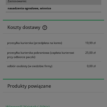
Zastosowanie:
nasadzenia ogrodowe, winnice
Koszty dostawy
Cena nie zawiera ewentualnych kosztów płatności
przesyłka kurierska
(przedpłata na konto)
19,99 zł
przesyłka kurierska pobraniowa
(zapłata kurierowi
25,00 zł
przy odbiorze paczki)
odbiór osobisty
(w siedzibie firmy)
0,00 zł
Produkty powiązane
Winorośl 'Kristaly' (Vitis)