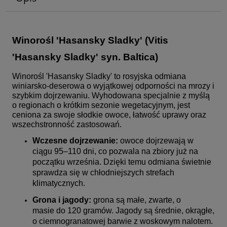
Winorośl 'Hasansky Sladky' (Vitis
'
Hasansky Sladky
' syn. Baltica)
Winorośl 'Hasansky Sladky' to rosyjska odmiana
winiarsko-deserowa o wyjątkowej odporności na mrozy i
szybkim dojrzewaniu. Wyhodowana specjalnie z myślą
o regionach o krótkim sezonie wegetacyjnym, jest
ceniona za swoje słodkie owoce, łatwość uprawy oraz
wszechstronność zastosowań.
Wczesne dojrzewanie:
owoce dojrzewają w
ciągu 95–110 dni, co pozwala na zbiory już na
początku września. Dzięki temu odmiana świetnie
sprawdza się w chłodniejszych strefach
klimatycznych.
Grona i jagody:
grona są małe, zwarte, o
masie do 120 gramów. Jagody są średnie, okrągłe,
o ciemnogranatowej barwie z woskowym nalotem.