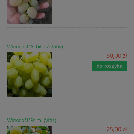
Winorośl 'Achilles' (Vitis)
50,00 zł
do koszyka
Winorośl 'Prim' (Vitis)
25,00 zł