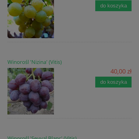
do koszyka
Winorośl 'Nizina' (Vitis)
40,00 zł
do koszyka
Winorośl 'Seyval Blanc' (Vitis)