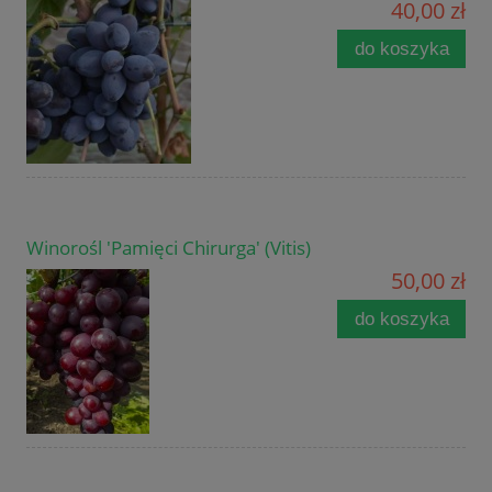
40,00 zł
do koszyka
Winorośl 'Pamięci Chirurga' (Vitis)
50,00 zł
do koszyka