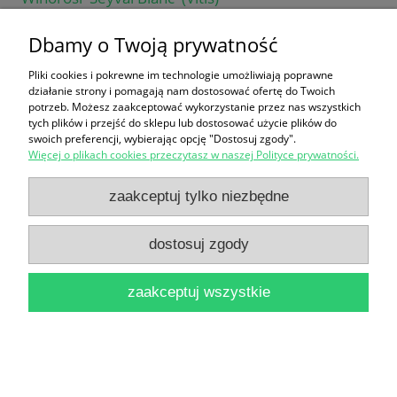
28,00 zł
Dbamy o Twoją prywatność
do koszyka
Pliki cookies i pokrewne im technologie umożliwiają poprawne
działanie strony i pomagają nam dostosować ofertę do Twoich
potrzeb. Możesz zaakceptować wykorzystanie przez nas wszystkich
tych plików i przejść do sklepu lub dostosować użycie plików do
swoich preferencji, wybierając opcję "Dostosuj zgody".
Więcej o plikach cookies przeczytasz w naszej Polityce prywatności.
zaakceptuj tylko niezbędne
Winorośl 'Muscat Bleu' (Vitis)
40,00 zł
dostosuj zgody
do koszyka
zaakceptuj wszystkie