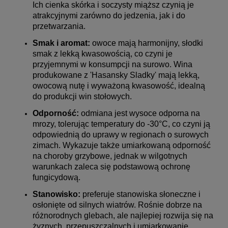
Ich cienka skórka i soczysty miąższ czynią je
atrakcyjnymi zarówno do jedzenia, jak i do
przetwarzania.
Smak i aromat:
owoce mają harmonijny, słodki
smak z lekką kwasowością, co czyni je
przyjemnymi w konsumpcji na surowo. Wina
produkowane z 'Hasansky Sladky' mają lekką,
owocową nutę i wyważoną kwasowość, idealną
do produkcji win stołowych.
Odporność:
odmiana jest wysoce odporna na
mrozy, tolerując temperatury do -30°C, co czyni ją
odpowiednią do uprawy w regionach o surowych
zimach. Wykazuje także umiarkowaną odporność
na choroby grzybowe, jednak w wilgotnych
warunkach zaleca się podstawową ochronę
fungicydową.
Stanowisko:
preferuje stanowiska słoneczne i
osłonięte od silnych wiatrów. Rośnie dobrze na
różnorodnych glebach, ale najlepiej rozwija się na
żyznych, przepuszczalnych i umiarkowanie