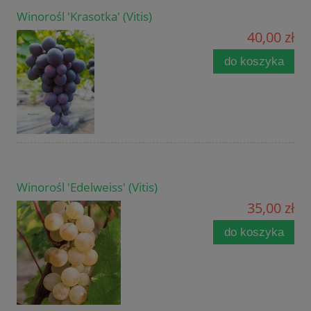
Winorośl 'Krasotka' (Vitis)
40,00 zł
do koszyka
Winorośl 'Edelweiss' (Vitis)
35,00 zł
do koszyka