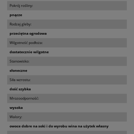
Pokrój rośliny:
pnącze
Rodzaj gleby:
przeciętna ogrodowa
Wilgotność podłoża:
dostatecznie wilgotne
Stanowisko:
słoneczne
Siła wzrostu:
dość szybka
Mrozoodporność:
wysoka
Walory:
owoce dobre na soki i do wyrobu wina na użytek własny