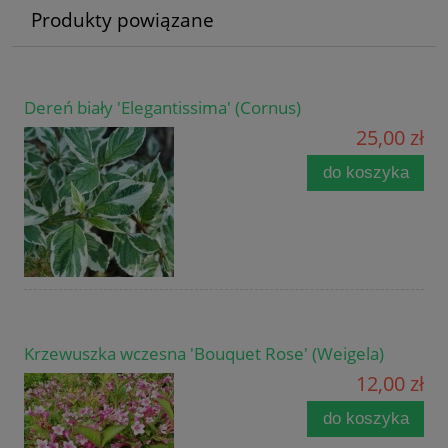
Produkty powiązane
Dereń biały 'Elegantissima' (Cornus)
25,00 zł
do koszyka
Krzewuszka wczesna 'Bouquet Rose' (Weigela)
12,00 zł
do koszyka