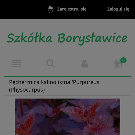
Zaloguj się
Zarejestruj się
Pęcherznica kalinolistna 'Purpureus'
(Physocarpus)