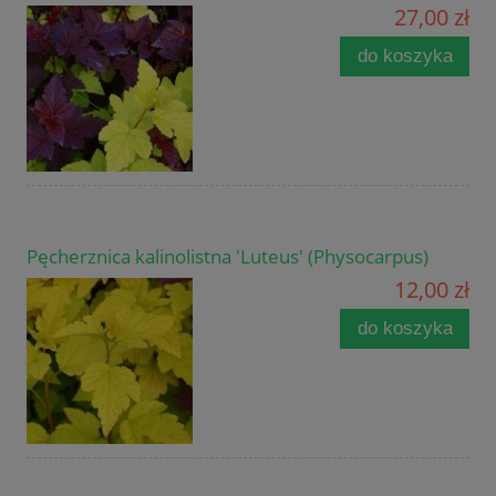
27,00 zł
do koszyka
Pęcherznica kalinolistna 'Luteus' (Physocarpus)
12,00 zł
do koszyka