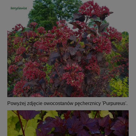
Powyżej zdjęcie owocostanów pęcherznicy 'Purpureus'.