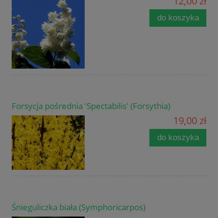
12,00 zł
do koszyka
Forsycja pośrednia 'Spectabilis' (Forsythia)
19,00 zł
do koszyka
Śnieguliczka biała (Symphoricarpos)