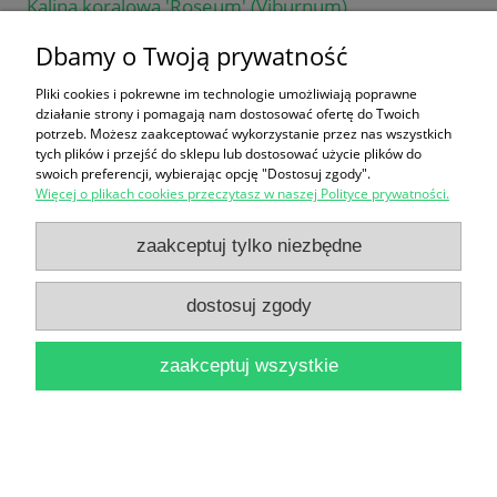
Kalina koralowa 'Roseum' (Viburnum)
25,00 zł
Dbamy o Twoją prywatność
do koszyka
Pliki cookies i pokrewne im technologie umożliwiają poprawne
działanie strony i pomagają nam dostosować ofertę do Twoich
potrzeb. Możesz zaakceptować wykorzystanie przez nas wszystkich
tych plików i przejść do sklepu lub dostosować użycie plików do
swoich preferencji, wybierając opcję "Dostosuj zgody".
Więcej o plikach cookies przeczytasz w naszej Polityce prywatności.
zaakceptuj tylko niezbędne
Aronia czarna (Aronia melanocarpa)
dostosuj zgody
14,00 zł
do koszyka
zaakceptuj wszystkie