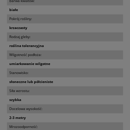
Barwa kwiatów:
białe
Pokrój rośliny:
krzaczasty
Rodzaj gleby:
roślina tolerancyjna
Wilgotność podłoża:
umiarkowanie wilgotne
Stanowisko:
słoneczne lub półcieniste
Siła wzrostu:
szybka
Docelowa wysokość:
2-3 metry
Mrozoodporność: