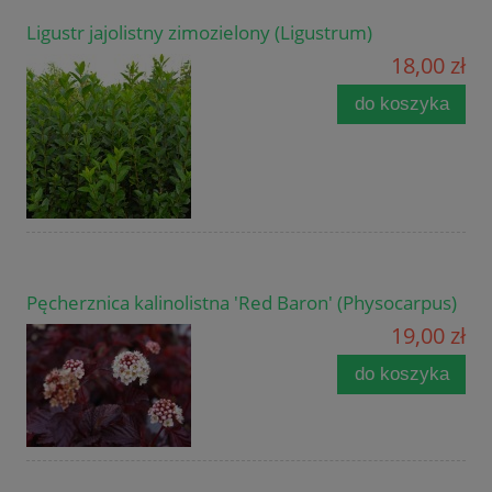
Ligustr jajolistny zimozielony (Ligustrum)
18,00 zł
do koszyka
Pęcherznica kalinolistna 'Red Baron' (Physocarpus)
19,00 zł
do koszyka