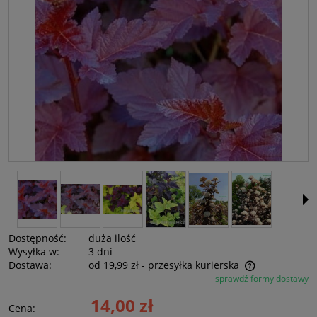
Dostępność:
duża ilość
Wysyłka w:
3 dni
Dostawa:
od 19,99 zł
- przesyłka kurierska
sprawdź formy dostawy
Cena nie zawiera ewentualnych kosztów płatności
14,00 zł
Cena: