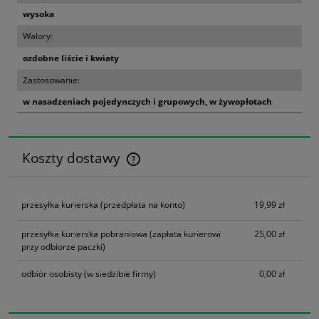
wysoka
Walory:
ozdobne liście i kwiaty
Zastosowanie:
w nasadzeniach pojedynczych i grupowych, w żywopłotach
Koszty dostawy
Cena nie zawiera ewentualnych kosztów płatności
przesyłka kurierska
(przedpłata na konto)
19,99 zł
przesyłka kurierska pobraniowa
(zapłata kurierowi
25,00 zł
przy odbiorze paczki)
odbiór osobisty
(w siedzibie firmy)
0,00 zł