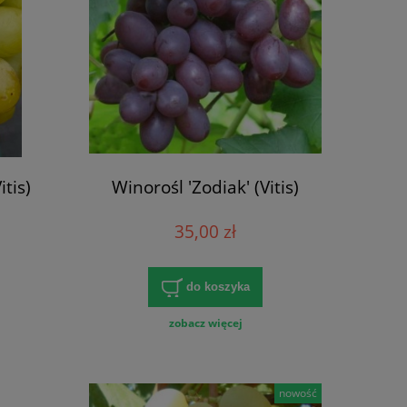
itis)
Winorośl 'Zodiak' (Vitis)
35,00 zł
do koszyka
zobacz więcej
nowość