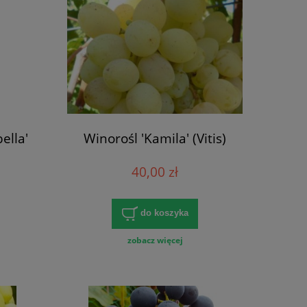
ella'
Winorośl 'Kamila' (Vitis)
40,00 zł
do koszyka
zobacz więcej