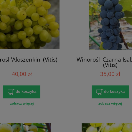
ośl 'Aloszenkin' (Vitis)
Winorośl 'Czarna Isab
(Vitis)
40,00 zł
35,00 zł
do koszyka
do koszyka
zobacz więcej
zobacz więcej