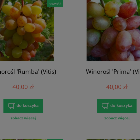
nowość
orośl 'Rumba' (Vitis)
Winorośl 'Prima' (Vi
40,00 zł
40,00 zł
do koszyka
do koszyka
zobacz więcej
zobacz więcej