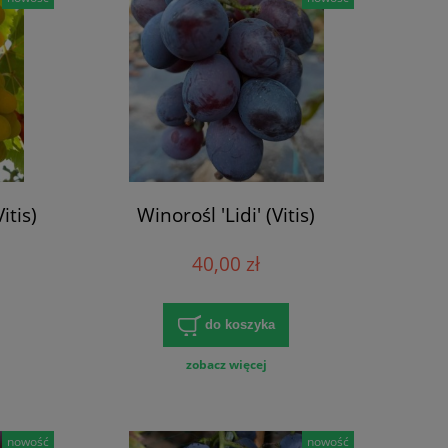
itis)
Winorośl 'Lidi' (Vitis)
40,00 zł
do koszyka
zobacz więcej
nowość
nowość