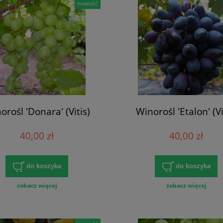
nowość
orośl 'Donara' (Vitis)
Winorośl 'Etalon' (Vi
40,00 zł
40,00 zł
do koszyka
do koszyka
zobacz więcej
zobacz więcej