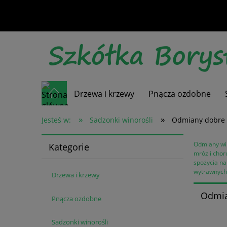
Drzewa i krzewy
Pnącza ozdobne
»
»
Jesteś w:
Sadzonki winorośli
Odmiany dobre 
Odmiany win
Kategorie
mróz i chor
spożycia na
wytrawnych
Drzewa i krzewy
Odmia
Pnącza ozdobne
Sadzonki winorośli