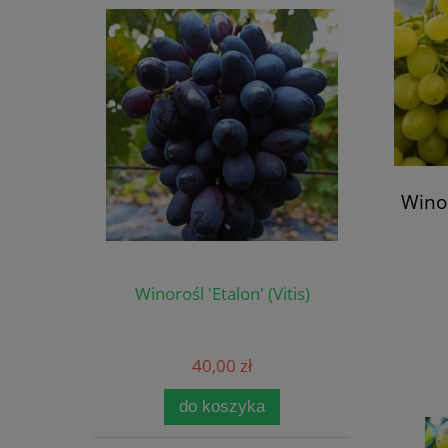
Winor
Winorośl 'Etalon' (Vitis)
40,00 zł
do koszyka