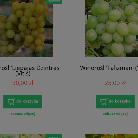
nowość
ośl 'Liepajas Dzintras'
Winorośl 'Talizman' (V
(Vitis)
30,00 zł
25,00 zł
do koszyka
do koszyka
zobacz więcej
zobacz więcej
nowość