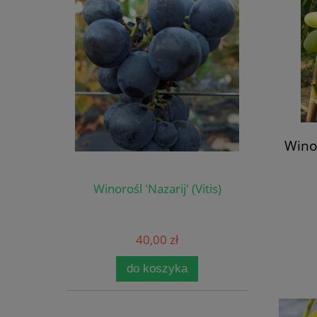
Wino
Winorośl 'Nazarij' (Vitis)
40,00 zł
do koszyka