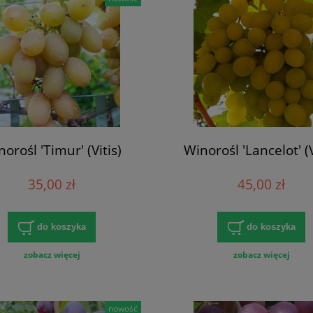
orośl 'Timur' (Vitis)
Winorośl 'Lancelot' (V
35,00 zł
45,00 zł
do koszyka
do koszyka
zobacz więcej
zobacz więcej
nowość