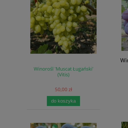
Win
Winorośl 'Muscat Ługański'
(Vitis)
50,00 zł
do koszyka