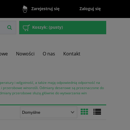
Zaloguj się
Zarejestruj się
Koszyk:
(pusty)
owe
Nowości
O nas
Kontakt
peratury i wilgotność, a także mają odpowiednią odporność na
 i przerobowe winorośli. Odmiany deserowe są przeznaczone do
 odmiany przerobowe służą głównie do wytwarzania win