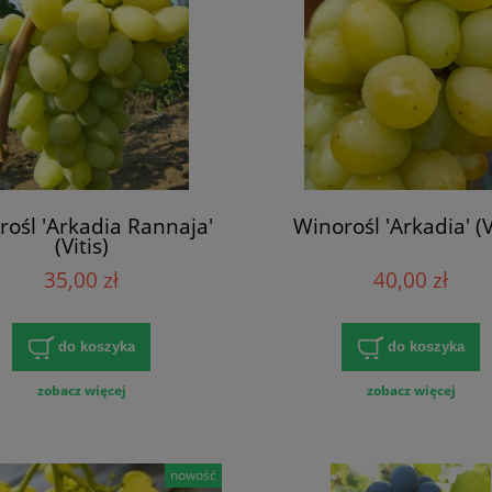
rośl 'Arkadia Rannaja'
Winorośl 'Arkadia' (V
(Vitis)
35,00 zł
40,00 zł
do koszyka
do koszyka
zobacz więcej
zobacz więcej
nowość