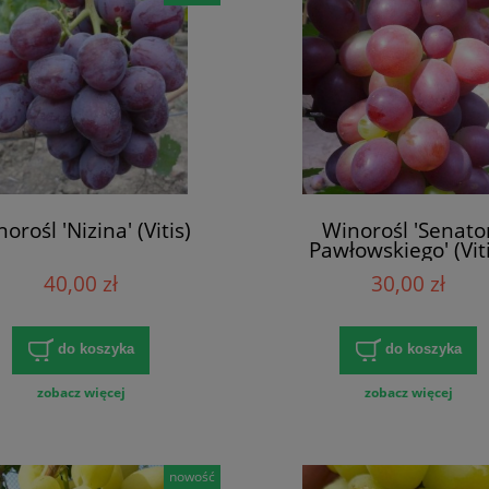
orośl 'Nizina' (Vitis)
Winorośl 'Senato
Pawłowskiego' (Viti
40,00 zł
30,00 zł
do koszyka
do koszyka
zobacz więcej
zobacz więcej
nowość