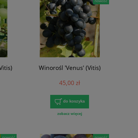
nowość
itis)
Winorośl 'Venus' (Vitis)
45,00 zł
do koszyka
zobacz więcej
nowość
nowość