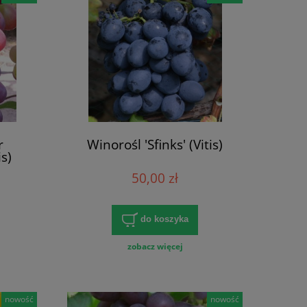
r
Winorośl 'Sfinks' (Vitis)
s)
50,00 zł
do koszyka
zobacz więcej
nowość
nowość